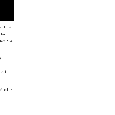
vustame
ha,
äev, kus
e
 kui
 Anabel