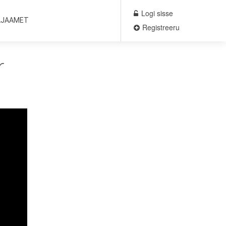
Logi sisse
AJAAMET
Registreeru
r