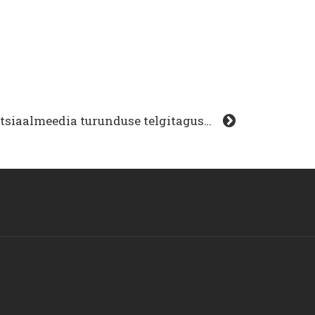
#4 Dionne Rette Kookla: sotsiaalmeedia turunduse telgitagused