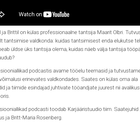
l ja Brittil on külas professionaalne tantsija Maarit Olbri. Tut
t tantsimise valdkonda: kuidas tantsimisest enda elukutse te
 peab üldse üks tantsija olema, kuidas näeb välja tantsija tööp
puudub?
tsiooniallikad podcastis avame tööelu teemasid ja tutvustam
ivõimalusi erinevates valdkondades. Saates on külas oma ala
id ja tiimide esindajad juhtivate tööandjate juurest nii avalikus
oris.
tsiooniallikad podcasti toodab Karjääristuudio tiim. Saatejuhid
s ja Britt-Maria Rosenberg.