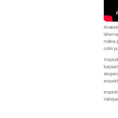
Anabeli
lähemal
milline
rutiin 
Inspira
karjäär
eksperd
erasekt
inspira
Vähejau