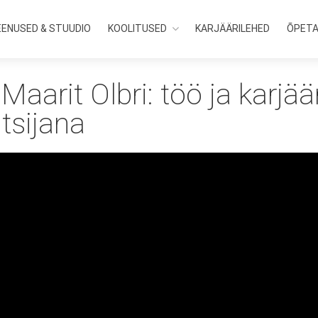
EENUSED & STUUDIO
KOOLITUSED
KARJÄÄRILEHED
ÕPET
Maarit Olbri: töö ja karjää
tsijana