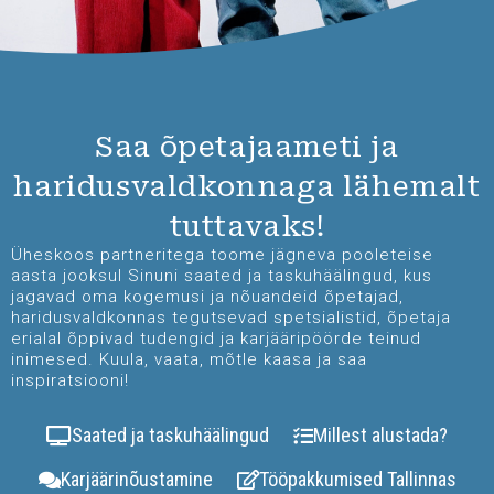
Saa õpetajaameti ja
haridusvaldkonnaga lähemalt
tuttavaks!
Üheskoos partneritega toome jägneva pooleteise
aasta jooksul Sinuni saated ja taskuhäälingud, kus
jagavad oma kogemusi ja nõuandeid õpetajad,
haridusvaldkonnas tegutsevad spetsialistid, õpetaja
erialal õppivad tudengid ja karjääripöörde teinud
inimesed. Kuula, vaata, mõtle kaasa ja saa
inspiratsiooni!
Saated ja taskuhäälingud
Millest alustada?
Karjäärinõustamine
Tööpakkumised Tallinnas