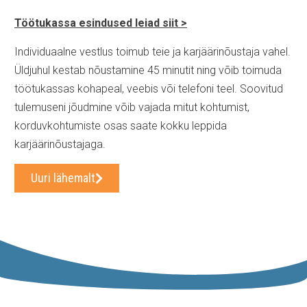
Töötukassa esindused leiad siit >
Individuaalne vestlus toimub teie ja karjäärinõustaja vahel.
Üldjuhul kestab nõustamine 45 minutit ning võib toimuda
töötukassas kohapeal, veebis või telefoni teel. Soovitud
tulemuseni jõudmine võib vajada mitut kohtumist,
korduvkohtumiste osas saate kokku leppida
karjäärinõustajaga.
Uuri lähemalt