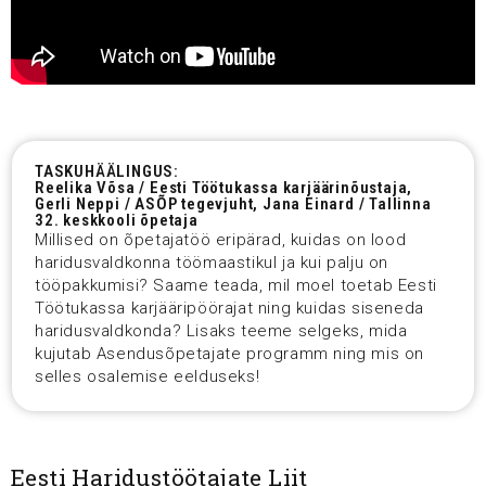
TASKUHÄÄLINGUS:
Reelika Võsa / Eesti Töötukassa karjäärinõustaja,
Gerli Neppi / ASÕP tegevjuht, Jana Einard / Tallinna
32. keskkooli õpetaja
Millised on õpetajatöö eripärad, kuidas on lood
haridusvaldkonna töömaastikul ja kui palju on
tööpakkumisi? Saame teada, mil moel toetab Eesti
Töötukassa karjääripöörajat ning kuidas siseneda
haridusvaldkonda? Lisaks teeme selgeks, mida
kujutab Asendusõpetajate programm ning mis on
selles osalemise eelduseks!
Eesti Haridustöötajate Liit