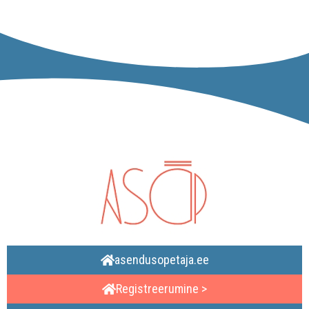
asendusopetaja.ee
Registreerumine >