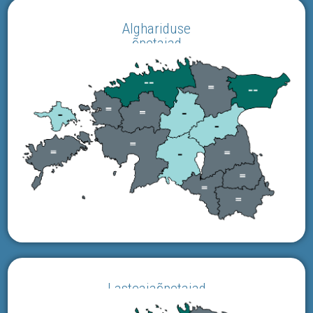
Alghariduse
õpetajad
Lasteaiaõpetajad