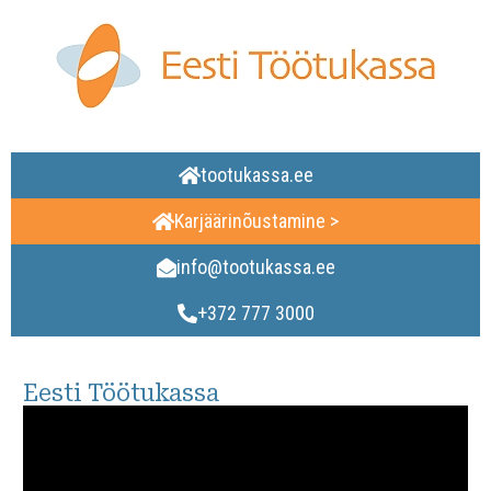
tootukassa.ee
Karjäärinõustamine >
info@tootukassa.ee
+372 777 3000
Eesti Töötukassa