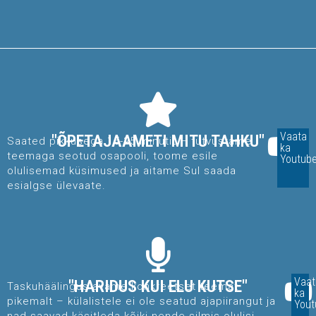
Vaata
"ÕPETAJAAMETI MITU TAHKU"
Saated pikkusega 15-25 minutit – tutvustame
ka
teemaga seotud osapooli, toome esile
Youtube
olulisemad küsimused ja aitame Sul saada
esialgse ülevaate.
Vaat
"HARIDUS KUI ELU KUTSE"
Taskuhäälingus avame konkreetset teemat
ka
pikemalt – külalistele ei ole seatud ajapiirangut ja
Yout