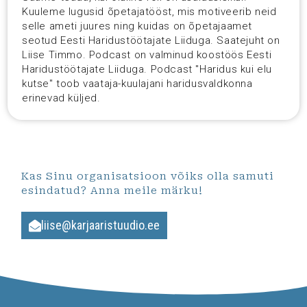
Kuuleme lugusid õpetajatööst, mis motiveerib neid
selle ameti juures ning kuidas on õpetajaamet
seotud Eesti Haridustöötajate Liiduga. Saatejuht on
Liise Timmo. Podcast on valminud koostöös Eesti
Haridustöötajate Liiduga. Podcast "Haridus kui elu
kutse" toob vaataja-kuulajani haridusvaldkonna
erinevad küljed.
Kas Sinu organisatsioon võiks olla samuti
esindatud? Anna meile märku!
liise@karjaaristuudio.ee