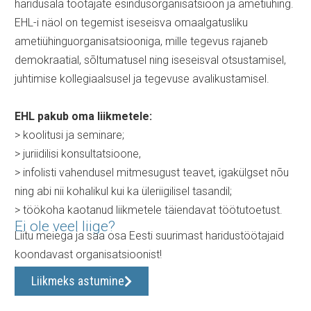
haridusala töötajate esindusorganisatsioon ja ametiühing.
EHL-i näol on tegemist iseseisva omaalgatusliku
ametiühinguorganisatsiooniga, mille tegevus rajaneb
demokraatial, sõltumatusel ning iseseisval otsustamisel,
juhtimise kollegiaalsusel ja tegevuse avalikustamisel.
EHL pakub oma liikmetele:
> koolitusi ja seminare;
> juriidilisi konsultatsioone,
> infolisti vahendusel mitmesugust teavet, igakülgset nõu
ning abi nii kohalikul kui ka üleriigilisel tasandil;
> töökoha kaotanud liikmetele täiendavat töötutoetust.
Ei ole veel liige?
Liitu meiega ja saa osa Eesti suurimast haridustöötajaid
koondavast organisatsioonist!
Liikmeks astumine