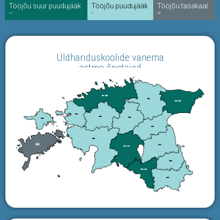
Tööjõu suur puudujääk
Tööjõu puudujääk
Tööjõu tasakaal
--
-
=
Üldhariduskoolide vanema
astme õpetajad