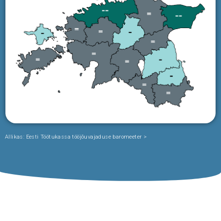
Allikas: Eesti Töötukassa tööjõuvajaduse baromeeter >