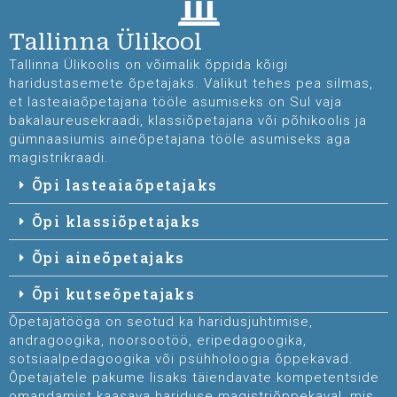
Tallinna Ülikool
Tallinna Ülikoolis on võimalik õppida kõigi
haridustasemete õpetajaks. Valikut tehes pea silmas,
et lasteaiaõpetajana tööle asumiseks on Sul vaja
bakalaureusekraadi, klassiõpetajana või põhikoolis ja
gümnaasiumis aineõpetajana tööle asumiseks aga
magistrikraadi.
Õpi lasteaiaõpetajaks
Õpi klassiõpetajaks
Õpi aineõpetajaks
Õpi kutseõpetajaks
Õpetajatööga on seotud ka haridusjuhtimise,
andragoogika, noorsootöö, eripedagoogika,
sotsiaalpedagoogika või psühholoogia õppekavad.
Õpetajatele pakume lisaks täiendavate kompetentside
omandamist kaasava hariduse magistriõppekaval, mis