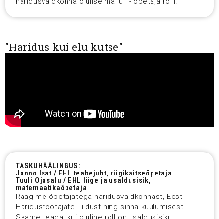
haridusvaldkonna oluliseima lüli - õpetaja rolli.
"Haridus kui elu kutse"
TASKUHÄÄLINGUS:
Janno Isat / EHL teabejuht, riigikaitseõpetaja
Tuuli Ojasalu / EHL liige ja usaldusisik,
matemaatikaõpetaja
Räägime õpetajatega haridusvaldkonnast, Eesti
Haridustöötajate Liidust ning sinna kuulumisest.
Saame teada, kui oluline roll on usaldusisikul.