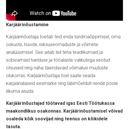
Karjäärinõustamine
Karjäärinõustaja toetab teid enda tundmaõppimisel, oma
oskuste, huvide, isiksuseomaduste ja võimete
analüüsimisel. See aitab teil teha teadlikumaid ja
sobivamaid hariduse ja tööalaste valikutega seotud
otsuseid ning näha täiendavaid võimalusi muutuste
olukorras. Karjäärinõustaja toel saate seada
karjäärialaseid eesmärke ning läbimõeldult nende poole
liikuma asuda.
Karjäärinõustajad töötavad igas Eesti Töötukassa
maakondlikus osakonnas. Karjäärinõustamisel võivad
osaleda kõik soovijad ning teenus on kõikidele
tasuta.