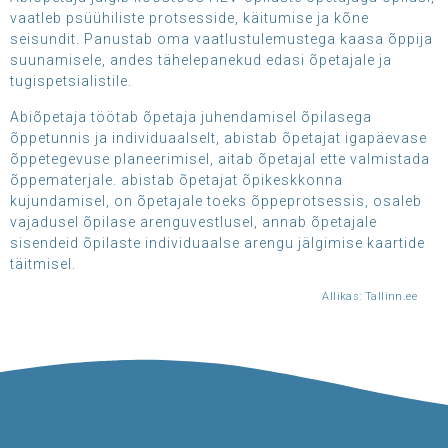
vaatleb psüühiliste protsesside, käitumise ja kõne
seisundit. Panustab oma vaatlustulemustega kaasa õppija
suunamisele, andes tähelepanekud edasi õpetajale ja
tugispetsialistile.
Abiõpetaja töötab õpetaja juhendamisel õpilasega
õppetunnis ja individuaalselt, abistab õpetajat igapäevase
õppetegevuse planeerimisel, aitab õpetajal ette valmistada
õppematerjale. abistab õpetajat õpikeskkonna
kujundamisel, on õpetajale toeks õppeprotsessis, osaleb
vajadusel õpilase arenguvestlusel, annab õpetajale
sisendeid õpilaste individuaalse arengu jälgimise kaartide
täitmisel.
Allikas: Tallinn.ee