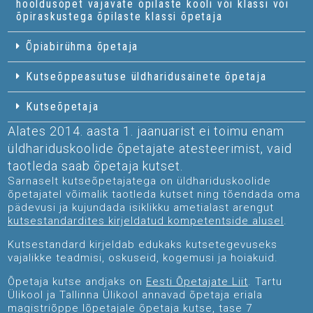
hooldusõpet vajavate õpilaste kooli või klassi või
õpiraskustega õpilaste klassi õpetaja
Õpiabirühma õpetaja
Kutseõppeasutuse üldharidusainete õpetaja
Kutseõpetaja
Alates 2014. aasta 1. jaanuarist ei toimu enam
üldhariduskoolide õpetajate atesteerimist, vaid
taotleda saab õpetaja kutset.
Sarnaselt kutseõpetajatega on üldhariduskoolide
õpetajatel võimalik taotleda kutset ning tõendada oma
pädevusi ja kujundada isiklikku ametialast arengut
kutsestandardites kirjeldatud kompetentside alusel
.
Kutsestandard kirjeldab edukaks kutsetegevuseks
vajalikke teadmisi, oskuseid, kogemusi ja hoiakuid.
Õpetaja kutse andjaks on
Eesti Õpetajate Liit
. Tartu
Ülikool ja Tallinna Ülikool annavad õpetaja eriala
magistriõppe lõpetajale õpetaja kutse, tase 7