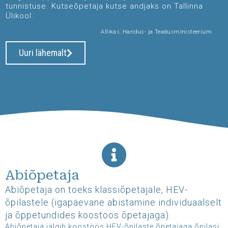
tunnistuse. Kutseõpetaja kutse andjaks on Tallinna
Ülikool.
Allikas: Haridus- ja Teadusministeerium
Uuri lähemalt
Abiõpetaja
Abiõpetaja on toeks klassiõpetajale, HEV-
õpilastele (igapäevane abistamine individuaalselt
ja õppetundides koostöös õpetajaga).
Abiõpetaja jälgib koostöös HEV-õpilaste õpetajaga õpilasi,