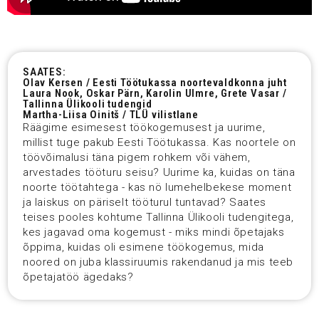
SAATES:
Olav Kersen / Eesti Töötukassa noortevaldkonna juht
Laura Nook, Oskar Pärn, Karolin Ulmre, Grete Vasar /
Tallinna Ülikooli tudengid
Martha-Liisa Oinitš / TLÜ vilistlane
Räägime esimesest töökogemusest ja uurime,
millist tuge pakub Eesti Töötukassa. Kas noortele on
töövõimalusi täna pigem rohkem või vähem,
arvestades tööturu seisu? Uurime ka, kuidas on täna
noorte töötahtega - kas nö lumehelbekese moment
ja laiskus on päriselt tööturul tuntavad? Saates
teises pooles kohtume Tallinna Ülikooli tudengitega,
kes jagavad oma kogemust - miks mindi õpetajaks
õppima, kuidas oli esimene töökogemus, mida
noored on juba klassiruumis rakendanud ja mis teeb
õpetajatöö ägedaks?