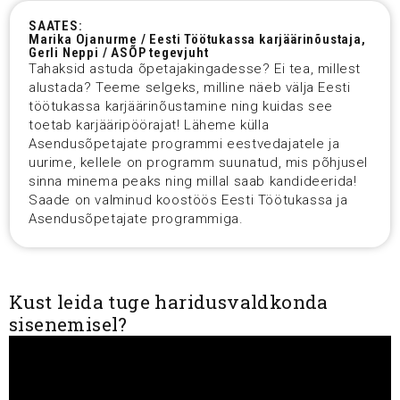
SAATES:
Marika Ojanurme / Eesti Töötukassa karjäärinõustaja,
Gerli Neppi / ASÕP tegevjuht
Tahaksid astuda õpetajakingadesse? Ei tea, millest
alustada? Teeme selgeks, milline näeb välja Eesti
töötukassa karjäärinõustamine ning kuidas see
toetab karjääripöörajat! Läheme külla
Asendusõpetajate programmi eestvedajatele ja
uurime, kellele on programm suunatud, mis põhjusel
sinna minema peaks ning millal saab kandideerida!
Saade on valminud koostöös Eesti Töötukassa ja
Asendusõpetajate programmiga.
Kust leida tuge haridusvaldkonda
sisenemisel?