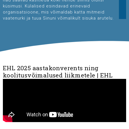
nad saavad käsitleda kõiki nende silmis olulisi
küsimusi. Külalised esindavad erinevaid
organisatsioone, mis võimaldab katta mitmeid
vaatenurki ja tuua Sinuni võimalikult sisuka arutelu.
EHL 2025 aastakonverents ning
koolitusvõimalused liikmetele | EHL