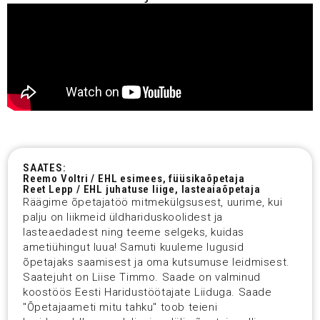
SAATES:
Reemo Voltri / EHL esimees, füüsikaõpetaja
Reet Lepp / EHL juhatuse liige, lasteaiaõpetaja
Räägime õpetajatöö mitmekülgsusest, uurime, kui
palju on liikmeid üldhariduskoolidest ja
lasteaedadest ning teeme selgeks, kuidas
ametiühingut luua! Samuti kuuleme lugusid
õpetajaks saamisest ja oma kutsumuse leidmisest.
Saatejuht on Liise Timmo. Saade on valminud
koostöös Eesti Haridustöötajate Liiduga. Saade
"Õpetajaameti mitu tahku" toob teieni