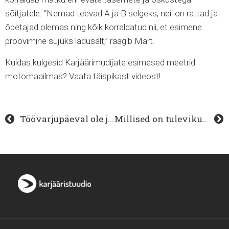
sõitjatele. “Nemad teevad A ja B selgeks, neil on rattad ja
õpetajad olemas ning kõik korraldatud nii, et esimene
proovimine sujuks ladusalt,” räägib Mart.
Kuidas kulgesid Karjäärimudijate esimesed meetrid
motomaailmas? Vaata täispikast videost!
Töövarjupäeval ole julge ja küsi! | NOORED KARJÄÄRISTUUDIOS
Millised on tulevikuoskused – ja erialad? | KUTSEKODA