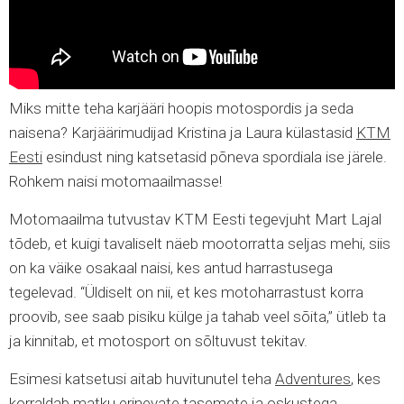
Miks mitte teha karjääri hoopis motospordis ja seda
naisena? Karjäärimudijad Kristina ja Laura külastasid
KTM
Eesti
esindust ning katsetasid põneva spordiala ise järele.
Rohkem naisi motomaailmasse!
Motomaailma tutvustav KTM Eesti tegevjuht Mart Lajal
tõdeb, et kuigi tavaliselt näeb mootorratta seljas mehi, siis
on ka väike osakaal naisi, kes antud harrastusega
tegelevad. “Üldiselt on nii, et kes motoharrastust korra
proovib, see saab pisiku külge ja tahab veel sõita,” ütleb ta
ja kinnitab, et motosport on sõltuvust tekitav.
Esimesi katsetusi aitab huvitunutel teha
Adventures
, kes
korraldab matku erinevate tasemete ja oskustega