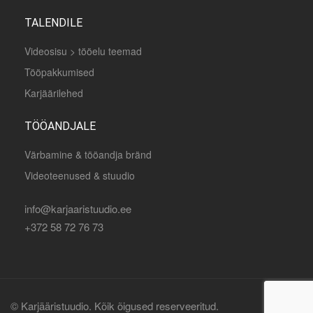
TALENDILE
Videosisu > tööelu teemad
Tööpakkumised
Karjäärilehed
TÖÖANDJALE
Värbamine & tööandja bränd
Videoteenused & stuudio
info@karjaaristuudio.ee
+372 58 72 76 73
© Karjääristuudio. Kõik õigused reserveeritud.