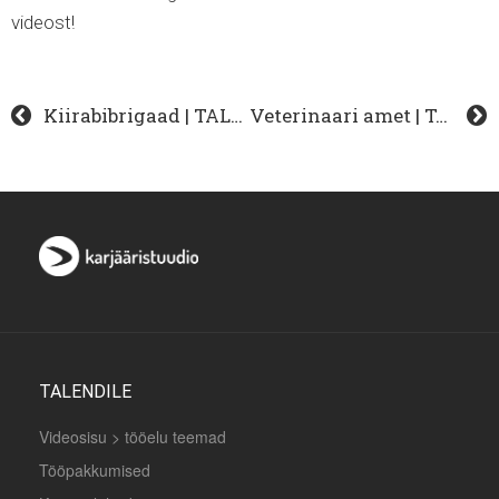
videost!
Kiirabibrigaad | TALENDISÕNA
Veterinaari amet | TALENDISÕNA
TALENDILE
Videosisu > tööelu teemad
Tööpakkumised