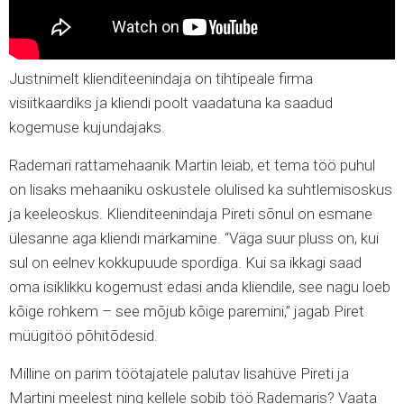
Justnimelt klienditeenindaja on tihtipeale firma
visiitkaardiks ja kliendi poolt vaadatuna ka saadud
kogemuse kujundajaks.
Rademari rattamehaanik Martin leiab, et tema töö puhul
on lisaks mehaaniku oskustele olulised ka suhtlemisoskus
ja keeleoskus. Klienditeenindaja Pireti sõnul on esmane
ülesanne aga kliendi märkamine. “Väga suur pluss on, kui
sul on eelnev kokkupuude spordiga. Kui sa ikkagi saad
oma isiklikku kogemust edasi anda kliendile, see nagu loeb
kõige rohkem – see mõjub kõige paremini,” jagab Piret
müügitöö põhitõdesid.
Milline on parim töötajatele palutav lisahüve Pireti ja
Martini meelest ning kellele sobib töö Rademaris? Vaata