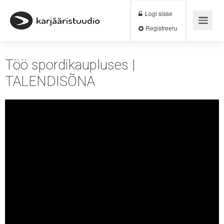
Logi sisse
Registreeru
Töö spordikaupluses |
TALENDISÕNA