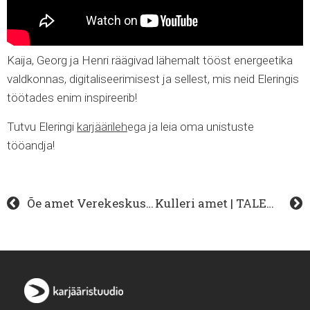
Kaija, Georg ja Henri räägivad lähemalt tööst energeetika
valdkonnas, digitaliseerimisest ja sellest, mis neid Eleringis
töötades enim inspireerib!
Tutvu Eleringi
karjäärileh
ega
ja leia oma unistuste
tööandja!
Õe amet Verekeskuses | TALENDISÕNA
Kulleri amet | TALENDISÕNA