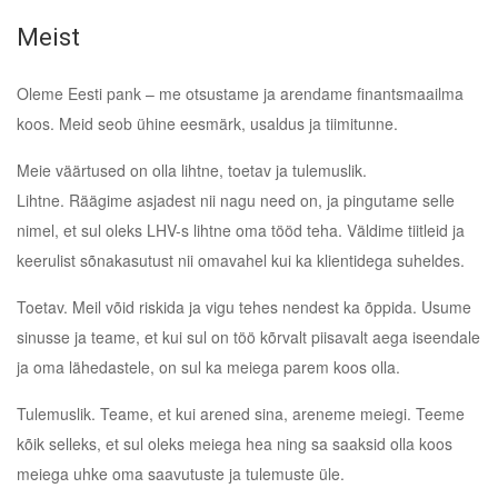
Meist
Oleme Eesti pank – me otsustame ja arendame finantsmaailma
koos. Meid seob ühine eesmärk, usaldus ja tiimitunne.
Meie väärtused on olla lihtne, toetav ja tulemuslik.
Lihtne. Räägime asjadest nii nagu need on, ja pingutame selle
nimel, et sul oleks LHV-s lihtne oma tööd teha. Väldime tiitleid ja
keerulist sõnakasutust nii omavahel kui ka klientidega suheldes.
Toetav. Meil võid riskida ja vigu tehes nendest ka õppida. Usume
sinusse ja teame, et kui sul on töö kõrvalt piisavalt aega iseendale
ja oma lähedastele, on sul ka meiega parem koos olla.
Tulemuslik. Teame, et kui arened sina, areneme meiegi. Teeme
kõik selleks, et sul oleks meiega hea ning sa saaksid olla koos
meiega uhke oma saavutuste ja tulemuste üle.