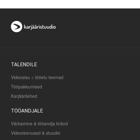
TALENDILE
Videosisu > tööelu teemad
Tööpakkumised
Karjäärilehed
TÖÖANDJALE
Värbamine & tööandja bränd
Videoteenused & stuudio